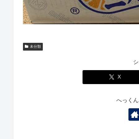
未分類
シ
X
へっくん