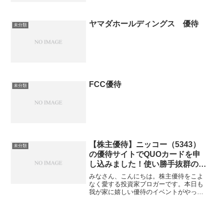
ヤマダホールディングス 優待
未分類
FCC優待
未分類
【株主優待】ニッコー（5343）
未分類
の優待サイトでQUOカードを申
し込みました！使い勝手抜群の優
待ポイントを紹介
みなさん、こんにちは。株主優待をこよ
なく愛する投資家ブロガーです。本日も
我が家に嬉しい優待のイベントがやって
きましたので、さっそくみなさんにご紹
介します！今回は、添付した写真にある
通り、ニッコーの株主優待サイトにログ