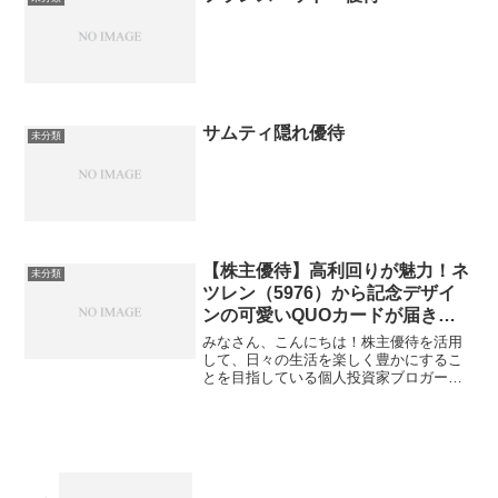
サムティ隠れ優待
未分類
【株主優待】高利回りが魅力！ネ
未分類
ツレン（5976）から記念デザイ
ンの可愛いQUOカードが届きま
した！
みなさん、こんにちは！株主優待を活用
して、日々の生活を楽しく豊かにするこ
とを目指している個人投資家ブロガーで
す！今回は、我が家に届いたばかりの非
常に嬉しい優待品をご紹介します。送っ
てくれたのは、PC鋼棒や自動車部品の製
造などで知られる高周波...