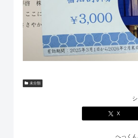
未分類
シ
X
へっくん