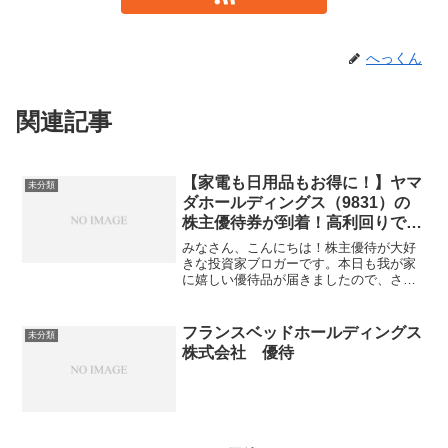
へっくん
関連記事
【家電も日用品もお得に！】ヤマ
未分類
ダホールディングス（9831）の
株主優待券が到着！高利回りで初
心者に絶対おすすめな理由
みなさん、こんにちは！株主優待が大好
きな投資家ブロガーです。本日も我が家
に嬉しい優待品が届きましたので、さっ
そくご紹介します！今回届いたのは、ヤ
マダホールディングスからの「株主様お
買物優待券 10枚」です！封筒を開けた瞬
フランスベッドホールディングス
未分類
間にこの立派な優待券...
株式会社 優待