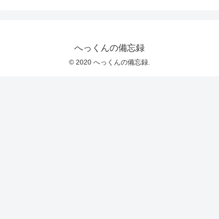
へっくんの備忘録
© 2020 へっくんの備忘録.