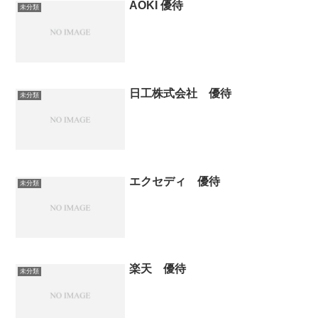
AOKI 優待
未分類
日工株式会社 優待
未分類
エクセディ 優待
未分類
楽天 優待
未分類