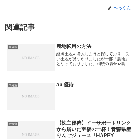
へっくん
関連記事
農地転用の方法
未分類
経緯土地を購入しようと探しており、良
い土地が見つかりましたが一部「農地」
となっておりました。相続の場合や農家
の場合は登記可能ですが、通常の購入と
なると農地転用が必要となります。私は
サラリーマンですので農地転用により購
入を進めることとしました...
ab 優待
未分類
【株主優待】イーサポートリンク
未分類
から届いた至福の一杯！青森県産
りんごジュース「HAPPY