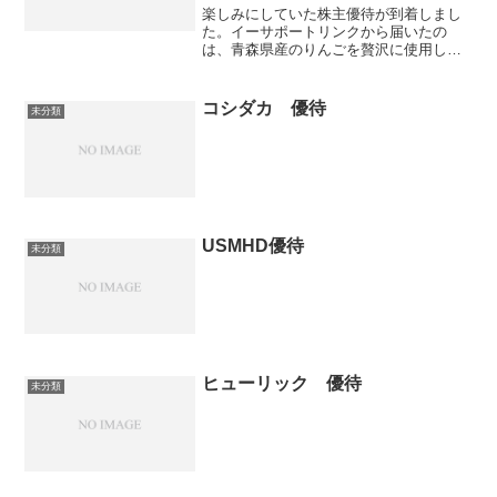
HAPPA」を堪能する
楽しみにしていた株主優待が到着しまし
た。イーサポートリンクから届いたの
は、青森県産のりんごを贅沢に使用した
「HAPPY HAPPA」のジュースです。写
真の通り、3本のボトルが並ぶ様子は圧巻
で、その鮮やかな黄色を見ただけで思わ
コシダカ 優待
未分類
ずテンションが上...
USMHD優待
未分類
ヒューリック 優待
未分類