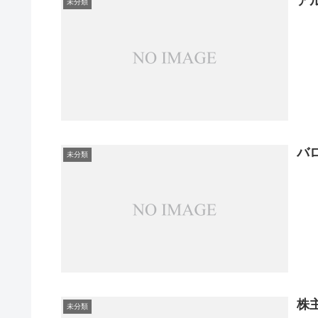
ア
未分類
バ
未分類
株
未分類