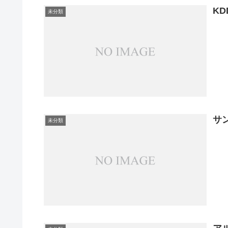
KD
未分類
サ
未分類